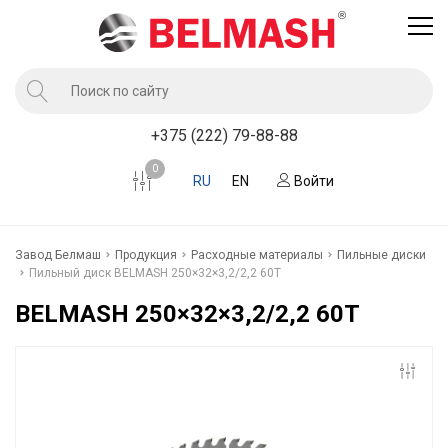
Продукция
+375 (222) 79-88-88
Услуги завода BELMASH
0
RU
EN
Войти
Компания
Клиентам
Завод Белмаш
Продукция
Расходные материалы
Пильные диски
Новости
Пильный диск BELMASH 250×32×3,2/2,2 60Т
Контакты
BELMASH 250×32×3,2/2,2 60Т
Где купить