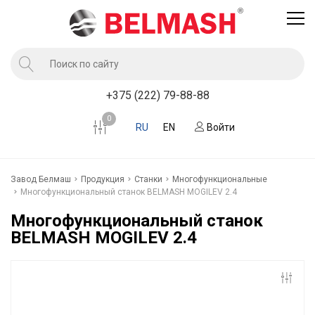
Продукция
+375 (222) 79-88-88
Услуги завода BELMASH
0
RU
EN
Войти
Компания
Клиентам
Завод Белмаш
Продукция
Станки
Многофункциональные
Новости
Многофункциональный станок BELMASH MOGILEV 2.4
Контакты
Многофункциональный станок
BELMASH MOGILEV 2.4
Где купить