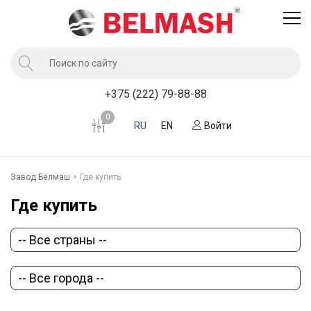
Продукция
+375 (222) 79-88-88
Услуги завода BELMASH
0
RU
EN
Войти
Компания
Клиентам
Завод Белмаш
Где купить
Новости
Где купить
Контакты
Где купить