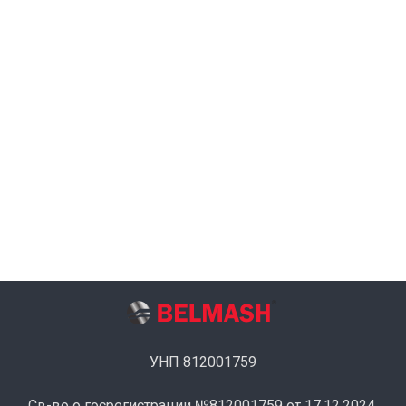
УНП 812001759
Св-во о госрегистрации №812001759 от 17.12.2024.