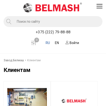
Продукция
+375 (222) 79-88-88
Услуги завода BELMASH
0
RU
EN
Войти
Компания
Клиентам
Завод Белмаш
Клиентам
Новости
Клиентам
Контакты
Где купить