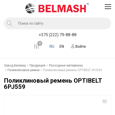
Продукция
+375 (222) 79-88-88
Услуги завода BELMASH
0
RU
EN
Войти
Компания
Клиентам
Завод Белмаш
Продукция
Расходные материалы
Новости
Поликлиновые ремни
Поликлиновый ремень OPTIBELT 6PJ559
Контакты
Поликлиновый ремень OPTIBELT
6PJ559
Где купить