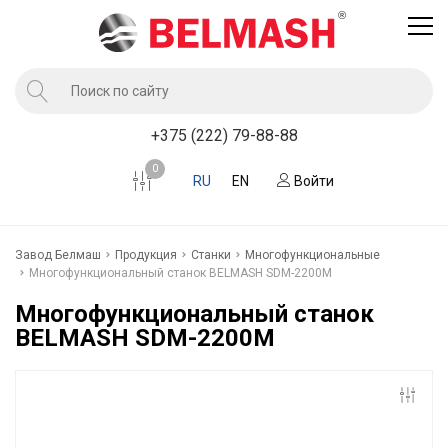
Продукция
+375 (222) 79-88-88
Услуги завода BELMASH
0
RU
EN
Войти
Компания
Клиентам
Завод Белмаш
Продукция
Станки
Многофункциональные
Новости
Многофункциональный станок BELMASH SDM-2200M
Контакты
Многофункциональный станок
BELMASH SDM-2200M
Где купить