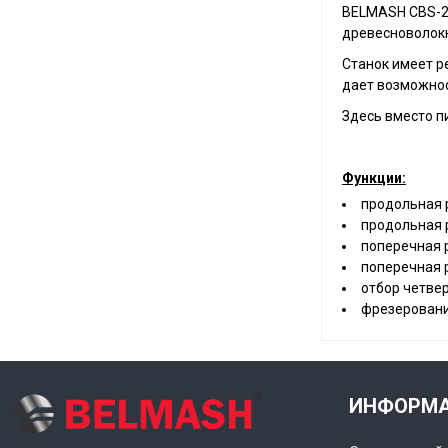
BELMASH CBS-24
древесноволокн
Станок имеет р
дает возможнос
Здесь вместо п
Функции:
продольная 
продольная р
поперечная 
поперечная 
отбор четвер
фрезеровани
ИНФОРМ