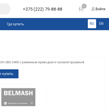
0
+375 (222) 79-88-88
Войти
RU
EN
Где купить
SH CBS-2400 с ременным приводом и газовой пружиной
е купить