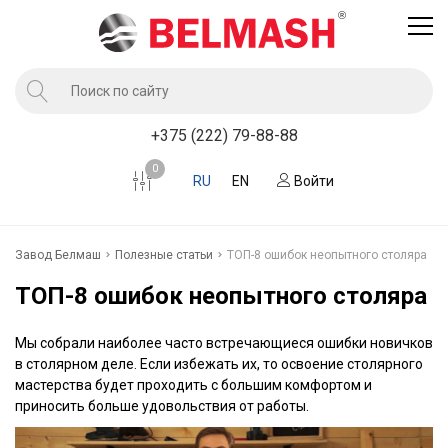
Продукция
+375 (222) 79-88-88
Услуги завода BELMASH
0
RU
EN
Войти
Компания
Клиентам
Завод Белмаш
Полезные статьи
​ТОП-8 ошибок неопытного столяра
Новости
​ТОП-8 ошибок неопытного столяра
Контакты
Мы собрали наиболее часто встречающиеся ошибки новичков
Где купить
в столярном деле. Если избежать их, то освоение столярного
мастерства будет проходить с большим комфортом и
приносить больше удовольствия от работы.