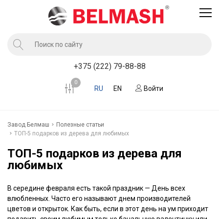
Продукция
+375 (222) 79-88-88
Услуги завода BELMASH
0
RU
EN
Войти
Компания
Клиентам
Завод Белмаш
Полезные статьи
Новости
​ТОП-5 подарков из дерева для любимых
Контакты
​ТОП-5 подарков из дерева для
любимых
Где купить
В середине февраля есть такой праздник — День всех
влюбленных. Часто его называют днем производителей
цветов и открыток. Как быть, если в этот день на ум приходит
подарить своим любимым только банальную валентинку или