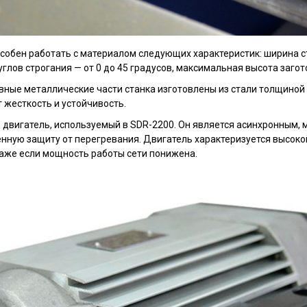
особен работать с материалом следующих характеристик: ширина с
 углов строгания — от 0 до 45 градусов, максимальная высота заго
вные металлические части станка изготовлены из стали толщиной 2
 жесткость и устойчивость.
 двигатель, используемый в SDR-2200. Он является асинхронным,
ленную защиту от перегревания. Двигатель характеризуется высо
аже если мощность работы сети понижена.