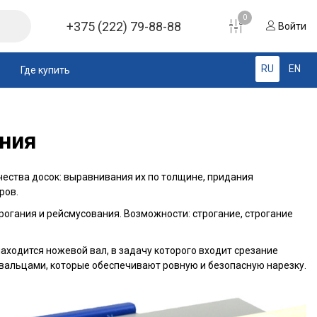
0
+375 (222) 79-88-88
Войти
RU
EN
Где купить
ания
чества досок: выравнивания их по толщине, придания
ров.
рогания и рейсмусования. Возможности: строгание, строгание
находится ножевой вал, в задачу которого входит срезание
 вальцами, которые обеспечивают ровную и безопасную нарезку.