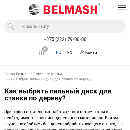
Продукция
+375 (222) 79-88-88
Услуги завода BELMASH
0
RU
EN
Войти
Компания
Клиентам
Завод Белмаш
Полезные статьи
Новости
Как выбрать пильный диск для станка по дереву?
Контакты
Как выбрать пильный диск для
станка по дереву?
Где купить
При любых стоительных работах часто встречаются с
необходимостью распила деревянных материалов. В этом
случае не обойтись без деревообрабатывающего станка, т. к.
при его наличии существенно возрастет скорость и качество