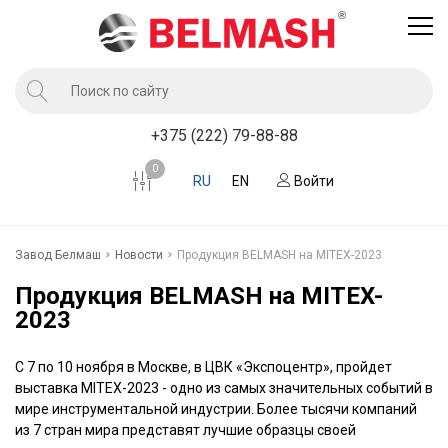
Продукция
+375 (222) 79-88-88
Услуги завода BELMASH
0
RU
EN
Войти
Компания
Клиентам
Завод Белмаш
Новости
Продукция BELMASH на MITEX-2023
Новости
Продукция BELMASH на MITEX-
Контакты
2023
Где купить
С 7 по 10 ноября в Москве, в ЦВК «Экспоцентр», пройдет
выставка MITEX-2023 - одно из самых значительных событий в
мире инструментальной индустрии. Более тысячи компаний
из 7 стран мира представят лучшие образцы своей