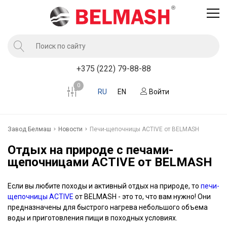
Продукция
+375 (222) 79-88-88
Услуги завода BELMASH
0
RU
EN
Войти
Компания
Клиентам
Завод Белмаш
Новости
Печи-щепочницы ACTIVE от BELMASH
Новости
Отдых на природе с печами-
Контакты
щепочницами ACTIVE от BELMASH
Где купить
Если вы любите походы и активный отдых на природе, то
печи-
щепочницы ACTIVE
от BELMASH - это то, что вам нужно! Они
предназначены для быстрого нагрева небольшого объема
воды и приготовления пищи в походных условиях.