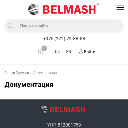
Продукция
+375 (222) 79-88-88
Услуги завода BELMASH
0
RU
EN
Войти
Компания
Клиентам
Завод Белмаш
Документация
Новости
Документация
Контакты
Где купить
УНП 812001759